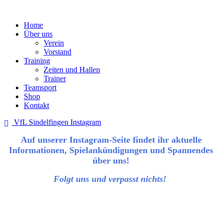
Home
Über uns
Verein
Vorstand
Training
Zeiten und Hallen
Trainer
Teamsport
Shop
Kontakt
VfL Sindelfingen Instagram

Auf unserer Instagram-Seite findet ihr aktuelle
Informationen, Spielankündigungen und
Spannendes über uns!
Folgt uns und verpasst nichts!
Herzlich willkommen beim VfL Sindelfingen
Deinem Traditionsverein im Tischtennis
Seit über 75 Jahren sind wir ein fester Bestandteil der
Tischtennis-Community und stolz darauf, mehr als 200
Mitglieder zu haben. Bei uns dreht sich alles um
Leidenschaft, Teamgeist und den Spaß am Spiel!