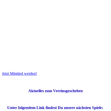
Wir bieten regelmäßige Trainings, spannende Wettkämpfe
und coole Events, die das Gemeinschaftsgefühl stärken.
Schau Dich um, entdecke unsere Angebote und werde Teil
unserer Tischtennis-Familie. Wir freuen uns darauf, Dich
kennenzulernen und gemeinsam mit Dir auf Punktejagd zu
gehen!
Jetzt Mitglied werden!
Aktuelles zum Vereinsgeschehen
Unter folgendem Link findest Du unsere nächsten Spiele:
Tischtennis Baden-Württemberg - VfL Sindelfingen
‹ Zurück
Liebe Tischtennisfreunde,
es ist wieder soweit! Unsere
Jahreshauptversammlung 2025
steht
an, und wir laden euch herzlich ein, gemeinsam auf ein spannendes
Jahr zurückzublicken und Pläne für die Zukunft zu schmieden.
📅
Wann?
26. März 2025, 19:30 Uhr
📍
Wo?
Sportwelt Sindelfingen, Seminarraum 4
Freut euch auf interessante Berichte zu unseren sportlichen Erfolgen,
Vereinsaktivitäten und anstehenden Events. Natürlich gibt es auch
Raum für eure Ideen und Anregungen – denn unser Verein lebt von